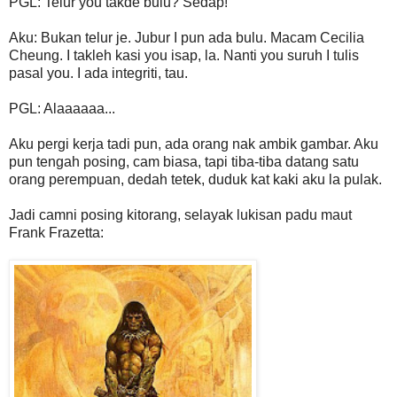
PGL: Telur you takde bulu? Sedap!
Aku: Bukan telur je. Jubur I pun ada bulu. Macam Cecilia
Cheung. I takleh kasi you isap, la. Nanti you suruh I tulis
pasal you. I ada integriti, tau.
PGL: Alaaaaaa...
Aku pergi kerja tadi pun, ada orang nak ambik gambar. Aku
pun tengah posing, cam biasa, tapi tiba-tiba datang satu
orang perempuan, dedah tetek, duduk kat kaki aku la pulak.
Jadi camni posing kitorang, selayak lukisan padu maut
Frank Frazetta: